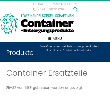
ANFRAGE
Bürozeit 8 bis 17 Uhr
(+49) 03303/503935
MENU
Löwe Container und Entsorgungsprodukte
>
Produkte
Produkte
Container Ersatzteile
>
Container Ersatzteile
25–32 von 69 Ergebnissen werden angezeigt