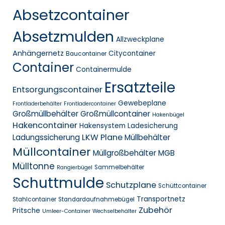
Absetzcontainer
Absetzmulden
Allzweckplane
Anhängernetz
Citycontainer
Baucontainer
Container
Containermulde
Ersatzteile
Entsorgungscontainer
Gewebeplane
Frontladerbehälter
Frontladercontainer
Großmüllbehälter
Großmüllcontainer
Hakenbügel
Hakencontainer
Hakensystem
Ladesicherung
LKW Plane
Ladungssicherung
Müllbehälter
Müllcontainer
Müllgroßbehälter MGB
Mülltonne
Sammelbehälter
Rangierbügel
Schuttmulde
Schutzplane
Schüttcontainer
Transportnetz
Stahlcontainer
Standardaufnahmebügel
Zubehör
Pritsche
Umleer-Container
Wechselbehälter