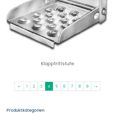
Klapptrittstufe
←
1
2
3
4
5
6
7
8
9
→
Produktkategorien