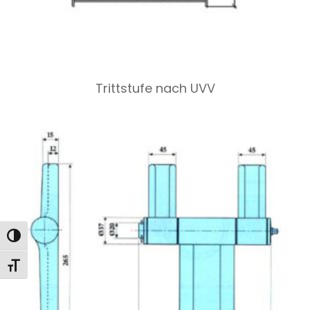
Trittstufe nach UVV
Toggle High Contrast
Toggle Font size