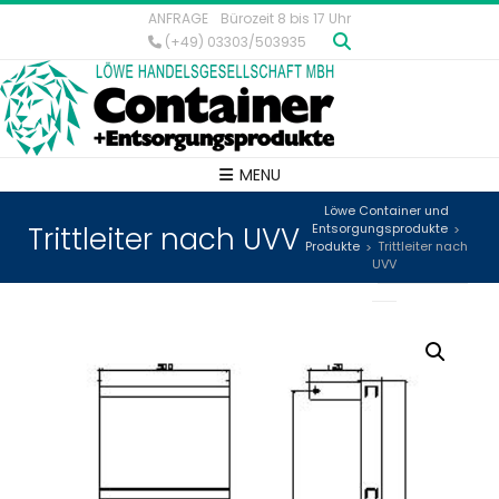
ANFRAGE
Bürozeit 8 bis 17 Uhr
(+49) 03303/503935
MENU
Löwe Container und
Trittleiter nach UVV
Entsorgungsprodukte
>
Produkte
Trittleiter nach
>
UVV