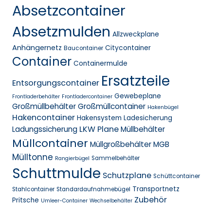
Absetzcontainer
Absetzmulden
Allzweckplane
Anhängernetz
Citycontainer
Baucontainer
Container
Containermulde
Ersatzteile
Entsorgungscontainer
Gewebeplane
Frontladerbehälter
Frontladercontainer
Großmüllbehälter
Großmüllcontainer
Hakenbügel
Hakencontainer
Hakensystem
Ladesicherung
LKW Plane
Ladungssicherung
Müllbehälter
Müllcontainer
Müllgroßbehälter MGB
Mülltonne
Sammelbehälter
Rangierbügel
Schuttmulde
Schutzplane
Schüttcontainer
Transportnetz
Stahlcontainer
Standardaufnahmebügel
Zubehör
Pritsche
Umleer-Container
Wechselbehälter