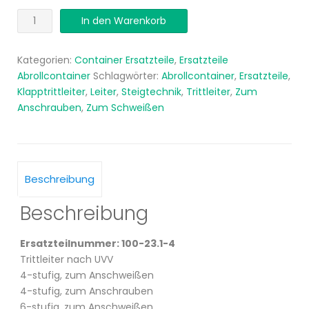
Trittleiter
In den Warenkorb
nach
UVV
Kategorien:
Container Ersatzteile
,
Ersatzteile
Menge
Abrollcontainer
Schlagwörter:
Abrollcontainer
,
Ersatzteile
,
Klapptrittleiter
,
Leiter
,
Steigtechnik
,
Trittleiter
,
Zum
Anschrauben
,
Zum Schweißen
Beschreibung
Beschreibung
Ersatzteilnummer: 100-23.1-4
Trittleiter nach UVV
4-stufig, zum Anschweißen
4-stufig, zum Anschrauben
6-stufig, zum Anschweißen