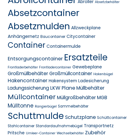
Abroller
Absetzbehälter
Absetzcontainer
Absetzmulden
Allzweckplane
Anhängernetz
Citycontainer
Baucontainer
Container
Containermulde
Ersatzteile
Entsorgungscontainer
Gewebeplane
Frontladerbehälter
Frontladercontainer
Großmüllbehälter
Großmüllcontainer
Hakenbügel
Hakencontainer
Hakensystem
Ladesicherung
LKW Plane
Ladungssicherung
Müllbehälter
Müllcontainer
Müllgroßbehälter MGB
Mülltonne
Sammelbehälter
Rangierbügel
Schuttmulde
Schutzplane
Schüttcontainer
Transportnetz
Stahlcontainer
Standardaufnahmebügel
Zubehör
Pritsche
Umleer-Container
Wechselbehälter