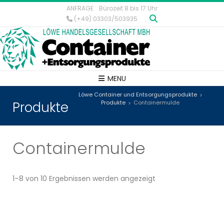
ANFRAGE
Bürozeit 8 bis 17 Uhr
(+49) 03303/503935
MENU
Löwe Container und Entsorgungsprodukte
>
Produkte
Produkte
Containermulde
>
Containermulde
1–8 von 10 Ergebnissen werden angezeigt