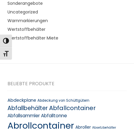
Sonderangebote
Uncategorized
Warnmarkierungen
Wertstoffbehälter
Wertstoffbehälter Miete
Toggle High Contrast
Toggle Font size
BELIEBTE PRODUKTE
Abdeckplane
Abdeckung von Schüttgütern
Abfallcontainer
Abfallbehälter
Abfallsammler
Abfalltonne
Abrollcontainer
Abroller
Absetzbehälter