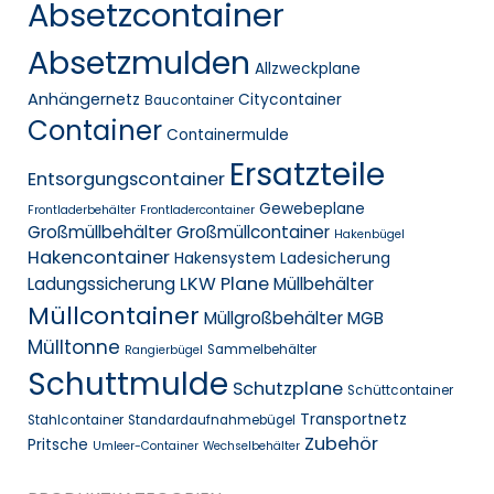
Absetzcontainer
Absetzmulden
Allzweckplane
Anhängernetz
Citycontainer
Baucontainer
Container
Containermulde
Ersatzteile
Entsorgungscontainer
Gewebeplane
Frontladerbehälter
Frontladercontainer
Großmüllbehälter
Großmüllcontainer
Hakenbügel
Hakencontainer
Hakensystem
Ladesicherung
LKW Plane
Ladungssicherung
Müllbehälter
Müllcontainer
Müllgroßbehälter MGB
Mülltonne
Sammelbehälter
Rangierbügel
Schuttmulde
Schutzplane
Schüttcontainer
Transportnetz
Stahlcontainer
Standardaufnahmebügel
Zubehör
Pritsche
Umleer-Container
Wechselbehälter