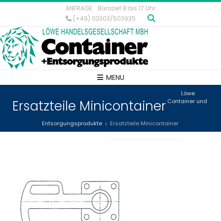
ANFRAGE
Bürozeit 8 bis 17 Uhr
(+49) 03303/503935
MENU
Löwe
Ersatzteile Minicontainer
Container und
Entsorgungsprodukte
Ersatzteile Minicontainer
>