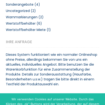
Sonderangebote
(4)
Uncategorized
(2)
Warnmarkierungen
(2)
Wertstoffbehälter
(6)
Wertstoffbehälter Miete
(1)
IHRE ANFRAGE
Dieses System funktioniert wie ein normaler Onlineshop
ohne Preise, allerdings bekommen Sie von uns ein
aktuelles, individuelles Angebot. Bitte benutzen Sie die
Warenkorbfunktion für eine Zusammenstellung der
Produkte. Details zur Sonderausstattung (Hausfarbe,
Besonderheiten u.s.w.) tragen Sie bitte direkt in einem
Textfeld der Produktauswahl ein.
Wir verwenden Cookies auf unserer Website. Durch das
WARENKORB
Klicken des „ok“-Buttons wird der Verarbeitung, der auf diesem