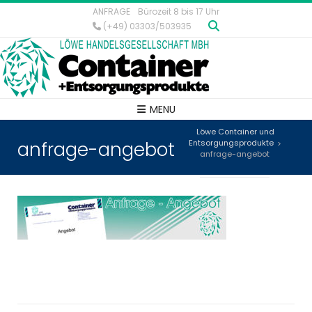
ANFRAGE
Bürozeit 8 bis 17 Uhr
(+49) 03303/503935
MENU
Löwe Container und
anfrage-angebot
Entsorgungsprodukte
>
anfrage-angebot