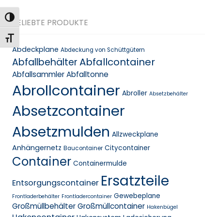
Toggle High Contrast
BELIEBTE PRODUKTE
Toggle Font size
Abdeckplane
Abdeckung von Schüttgütern
Abfallcontainer
Abfallbehälter
Abfallsammler
Abfalltonne
Abrollcontainer
Abroller
Absetzbehälter
Absetzcontainer
Absetzmulden
Allzweckplane
Anhängernetz
Citycontainer
Baucontainer
Container
Containermulde
Ersatzteile
Entsorgungscontainer
Gewebeplane
Frontladerbehälter
Frontladercontainer
Großmüllbehälter
Großmüllcontainer
Hakenbügel