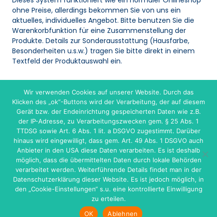
ohne Preise, allerdings bekommen Sie von uns ein
aktuelles, individuelles Angebot. Bitte benutzen Sie die
Warenkorbfunktion für eine Zusammenstellung der
Produkte. Details zur Sonderausstattung (Hausfarbe,
Besonderheiten u.s.w.) tragen Sie bitte direkt in einem
Textfeld der Produktauswahl ein.
Wir verwenden Cookies auf unserer Website. Durch das
WARENKORB
Klicken des „ok“-Buttons wird der Verarbeitung, der auf diesem
Gerät bzw. der Endeinrichtung gespeicherten Daten wie z.B.
Es befinden sich keine Produkte im Warenkorb.
der IP-Adresse, zu Verarbeitungszwecken gem. § 25 Abs. 1
TTDSG sowie Art. 6 Abs. 1 lit. a DSGVO zugestimmt. Darüber
hinaus wird eingewilligt, dass gem. Art. 49 Abs. 1 DSGVO auch
Anbieter in den USA diese Daten verarbeiten. Es ist deshalb
möglich, dass die übermittelten Daten durch lokale Behörden
verarbeitet werden. Weiterführende Details findet man in der
Datenschutzerklärung dieser Website. Es ist jedoch möglich, in
den „Cookie-Einstellungen“ s.u. eine kontrollierte Einwilligung
onlineprojekt.de
zu erteilen.
INHALTSVERZEICHNIS
COOKIE-RICHTLINIE (EU)
IMPRESSUM
DATENSCHUTZ
KONTAKT
OK
Ablehnen