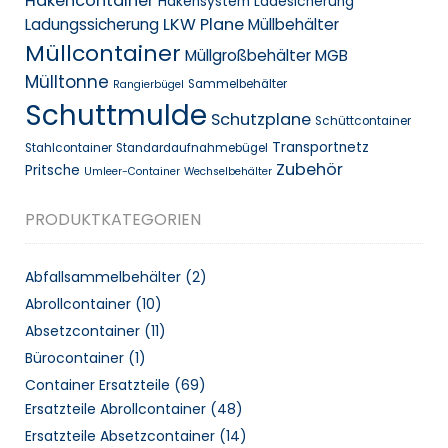
Hakencontainer
Hakensystem
Ladesicherung
LKW Plane
Ladungssicherung
Müllbehälter
Müllcontainer
Müllgroßbehälter MGB
Mülltonne
Sammelbehälter
Rangierbügel
Schuttmulde
Schutzplane
Schüttcontainer
Transportnetz
Stahlcontainer
Standardaufnahmebügel
Zubehör
Pritsche
Umleer-Container
Wechselbehälter
PRODUKTKATEGORIEN
Abfallsammelbehälter
(2)
Abrollcontainer
(10)
Absetzcontainer
(11)
Bürocontainer
(1)
Container Ersatzteile
(69)
Ersatzteile Abrollcontainer
(48)
Ersatzteile Absetzcontainer
(14)