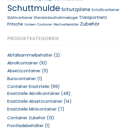
Schuttmulde
Schutzplane
Schüttcontainer
Transportnetz
Stahlcontainer
Standardaufnahmebügel
Zubehör
Pritsche
Umleer-Container
Wechselbehälter
PRODUKTKATEGORIEN
Abfallsammelbehälter
(2)
Abrollcontainer
(10)
Absetzcontainer
(11)
Bürocontainer
(1)
Container Ersatzteile
(69)
Ersatzteile Abrollcontainer
(48)
Ersatzteile Absetzcontainer
(14)
Ersatzteile Minicontainer
(7)
Container Zubehör
(13)
Frontladebehälter
(1)