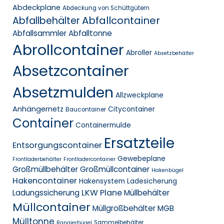
Abdeckplane
Abdeckung von Schüttgütern
Abfallcontainer
Abfallbehälter
Abfallsammler
Abfalltonne
Abrollcontainer
Abroller
Absetzbehälter
Absetzcontainer
Absetzmulden
Allzweckplane
Anhängernetz
Citycontainer
Baucontainer
Container
Containermulde
Ersatzteile
Entsorgungscontainer
Gewebeplane
Frontladerbehälter
Frontladercontainer
Großmüllbehälter
Großmüllcontainer
Hakenbügel
Hakencontainer
Hakensystem
Ladesicherung
LKW Plane
Ladungssicherung
Müllbehälter
Müllcontainer
Müllgroßbehälter MGB
Mülltonne
Sammelbehälter
Rangierbügel