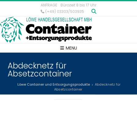
ANFRAGE
Bürozeit 8 bis 17 Uhr
(+49) 03303/503935
MENU
Abdecknetz für
Absetzcontainer
Löwe Container und Entsorgungsprodukte
Abdecknetz für
>
Absetzcontainer