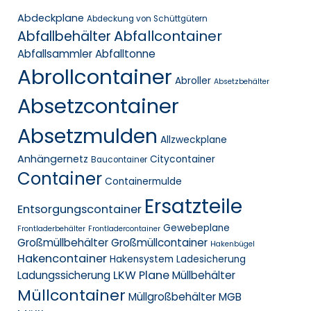
Abdeckplane
Abdeckung von Schüttgütern
Abfallcontainer
Abfallbehälter
Abfallsammler
Abfalltonne
Abrollcontainer
Abroller
Absetzbehälter
Absetzcontainer
Absetzmulden
Allzweckplane
Anhängernetz
Citycontainer
Baucontainer
Container
Containermulde
Ersatzteile
Entsorgungscontainer
Gewebeplane
Frontladerbehälter
Frontladercontainer
Großmüllbehälter
Großmüllcontainer
Hakenbügel
Hakencontainer
Hakensystem
Ladesicherung
LKW Plane
Ladungssicherung
Müllbehälter
Müllcontainer
Müllgroßbehälter MGB