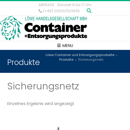
ANFRAGE
Bürozeit 8 bis 17 Uhr
(+49) 03303/503935
MENU
Löwe Container und Entsorgungsprodukte
>
Produkte
Produkte
Sicherungsnetz
>
Sicherungsnetz
Einzelnes Ergebnis wird angezeigt