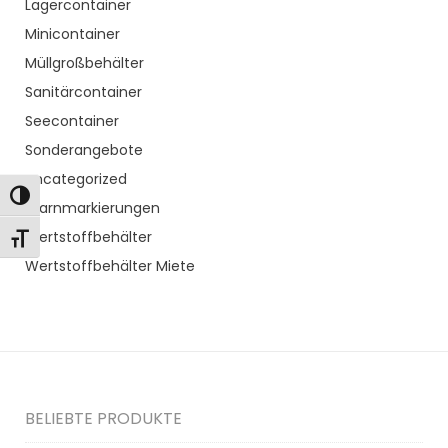
Lagercontainer
Minicontainer
Müllgroßbehälter
Sanitärcontainer
Seecontainer
Sonderangebote
Uncategorized
Toggle High Contrast
Warnmarkierungen
Wertstoffbehälter
Toggle Font size
Wertstoffbehälter Miete
BELIEBTE PRODUKTE