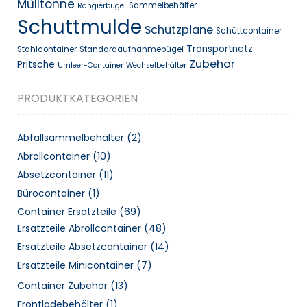
Mülltonne
Sammelbehälter
Rangierbügel
Schuttmulde
Schutzplane
Schüttcontainer
Transportnetz
Stahlcontainer
Standardaufnahmebügel
Zubehör
Pritsche
Umleer-Container
Wechselbehälter
PRODUKTKATEGORIEN
Abfallsammelbehälter
(2)
Abrollcontainer
(10)
Absetzcontainer
(11)
Bürocontainer
(1)
Container Ersatzteile
(69)
Ersatzteile Abrollcontainer
(48)
Ersatzteile Absetzcontainer
(14)
Ersatzteile Minicontainer
(7)
Container Zubehör
(13)
Frontladebehälter
(1)