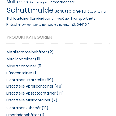
Mülltonne
Sammelbehälter
Rangierbügel
Schuttmulde
Schutzplane
Schüttcontainer
Transportnetz
Stahlcontainer
Standardaufnahmebügel
Zubehör
Pritsche
Umleer-Container
Wechselbehälter
PRODUKTKATEGORIEN
Abfallsammelbehälter
(2)
Abrollcontainer
(10)
Absetzcontainer
(11)
Bürocontainer
(1)
Container Ersatzteile
(69)
Ersatzteile Abrollcontainer
(48)
Ersatzteile Absetzcontainer
(14)
Ersatzteile Minicontainer
(7)
Container Zubehör
(13)
Frontladebehälter
(1)