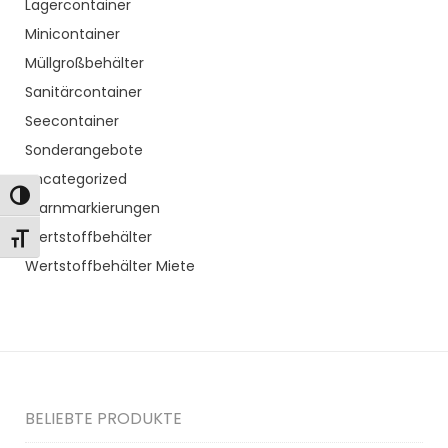
Lagercontainer
Minicontainer
Müllgroßbehälter
Sanitärcontainer
Seecontainer
Sonderangebote
Uncategorized
Toggle High Contrast
Warnmarkierungen
Wertstoffbehälter
Toggle Font size
Wertstoffbehälter Miete
BELIEBTE PRODUKTE