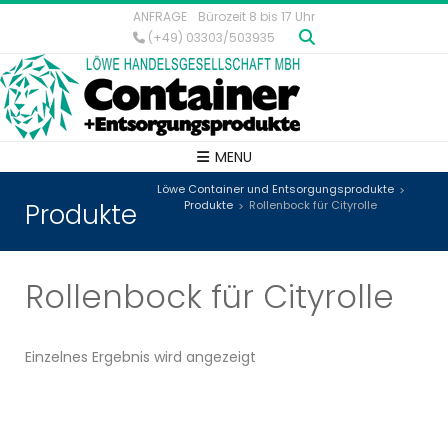
ANFRAGE
Bürozeit 8 bis 17 Uhr
(+49) 03303/503935
MENU
Löwe Container und Entsorgungsprodukte
>
Produkte
Produkte
Rollenbock für Cityrolle
>
Rollenbock für Cityrolle
Einzelnes Ergebnis wird angezeigt