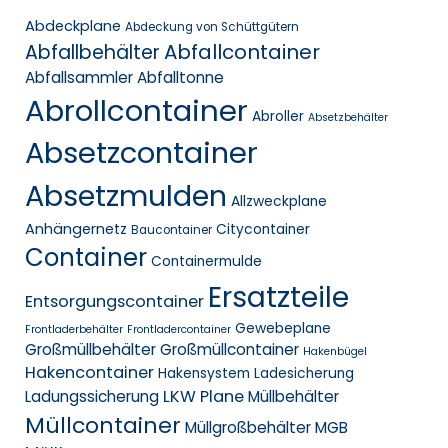
Abdeckplane
Abdeckung von Schüttgütern
Abfallcontainer
Abfallbehälter
Abfallsammler
Abfalltonne
Abrollcontainer
Abroller
Absetzbehälter
Absetzcontainer
Absetzmulden
Allzweckplane
Anhängernetz
Citycontainer
Baucontainer
Container
Containermulde
Ersatzteile
Entsorgungscontainer
Gewebeplane
Frontladerbehälter
Frontladercontainer
Großmüllbehälter
Großmüllcontainer
Hakenbügel
Hakencontainer
Hakensystem
Ladesicherung
LKW Plane
Ladungssicherung
Müllbehälter
Müllcontainer
Müllgroßbehälter MGB