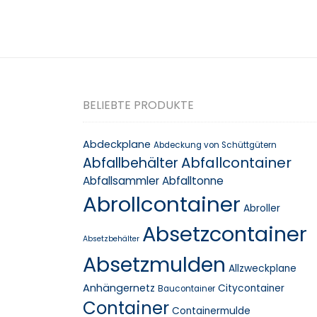
BELIEBTE PRODUKTE
Abdeckplane
Abdeckung von Schüttgütern
Abfallcontainer
Abfallbehälter
Abfallsammler
Abfalltonne
Abrollcontainer
Abroller
Absetzcontainer
Absetzbehälter
Absetzmulden
Allzweckplane
Anhängernetz
Citycontainer
Baucontainer
Container
Containermulde