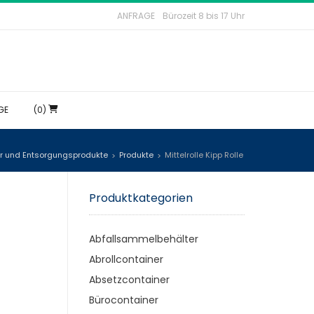
ANFRAGE
Bürozeit 8 bis 17 Uhr
GE
(0)
r und Entsorgungsprodukte
Produkte
Mittelrolle Kipp Rolle
>
>
Produktkategorien
Abfallsammelbehälter
Abrollcontainer
Absetzcontainer
Bürocontainer