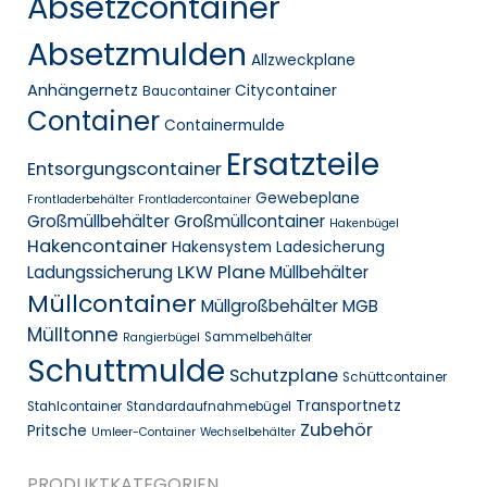
Absetzcontainer
Absetzmulden
Allzweckplane
Anhängernetz
Citycontainer
Baucontainer
Container
Containermulde
Ersatzteile
Entsorgungscontainer
Gewebeplane
Frontladerbehälter
Frontladercontainer
Großmüllbehälter
Großmüllcontainer
Hakenbügel
Hakencontainer
Hakensystem
Ladesicherung
LKW Plane
Ladungssicherung
Müllbehälter
Müllcontainer
Müllgroßbehälter MGB
Mülltonne
Sammelbehälter
Rangierbügel
Schuttmulde
Schutzplane
Schüttcontainer
Transportnetz
Stahlcontainer
Standardaufnahmebügel
Zubehör
Pritsche
Umleer-Container
Wechselbehälter
PRODUKTKATEGORIEN