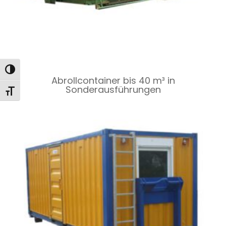
Toggle High Contrast
Abrollcontainer bis 40 m³ in
Sonderausführungen
Toggle Font size