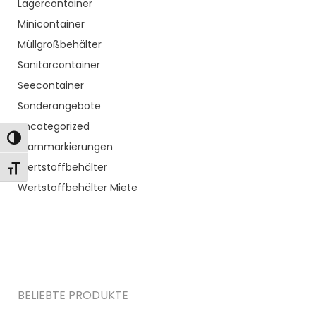
Lagercontainer
Minicontainer
Müllgroßbehälter
Sanitärcontainer
Seecontainer
Sonderangebote
Uncategorized
Toggle High Contrast
Warnmarkierungen
Wertstoffbehälter
Toggle Font size
Wertstoffbehälter Miete
BELIEBTE PRODUKTE