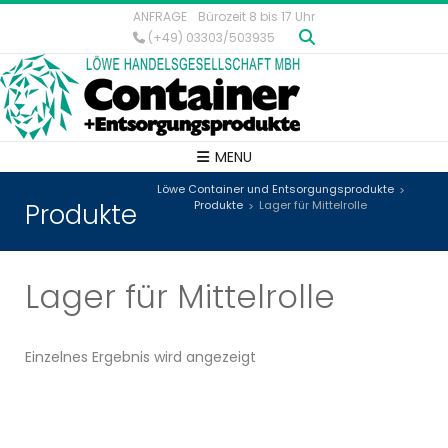
ANFRAGE
Bürozeit 8 bis 17 Uhr
(+49) 03303/503935
MENU
Löwe Container und Entsorgungsprodukte
>
Produkte
Produkte
Lager für Mittelrolle
>
Lager für Mittelrolle
Einzelnes Ergebnis wird angezeigt