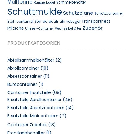
Mülltonne
Sammelbehälter
Rangierbügel
Schuttmulde
Schutzplane
Schüttcontainer
Transportnetz
Stahlcontainer
Standardaufnahmebügel
Zubehör
Pritsche
Umleer-Container
Wechselbehälter
PRODUKTKATEGORIEN
Abfallsammelbehälter
(2)
Abrollcontainer
(10)
Absetzcontainer
(11)
Bürocontainer
(1)
Container Ersatzteile
(69)
Ersatzteile Abrollcontainer
(48)
Ersatzteile Absetzcontainer
(14)
Ersatzteile Minicontainer
(7)
Container Zubehör
(13)
Frontladebehälter
(1)