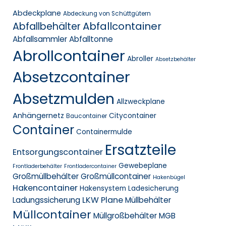
Abdeckplane
Abdeckung von Schüttgütern
Abfallcontainer
Abfallbehälter
Abfallsammler
Abfalltonne
Abrollcontainer
Abroller
Absetzbehälter
Absetzcontainer
Absetzmulden
Allzweckplane
Anhängernetz
Citycontainer
Baucontainer
Container
Containermulde
Ersatzteile
Entsorgungscontainer
Gewebeplane
Frontladerbehälter
Frontladercontainer
Großmüllbehälter
Großmüllcontainer
Hakenbügel
Hakencontainer
Hakensystem
Ladesicherung
LKW Plane
Ladungssicherung
Müllbehälter
Müllcontainer
Müllgroßbehälter MGB