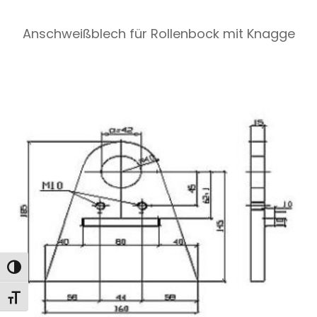
Anschweißblech für Rollenbock mit Knagge
Toggle High Contrast
Toggle Font size