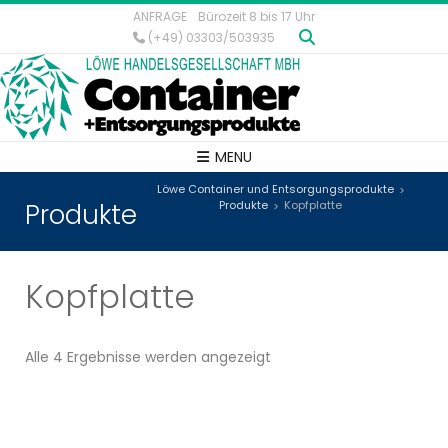
ANFRAGE
Bürozeit 8 bis 17 Uhr
(+49) 03303/503935
MENU
Löwe Container und Entsorgungsprodukte
>
Produkte
Produkte
Kopfplatte
>
Kopfplatte
Alle 4 Ergebnisse werden angezeigt