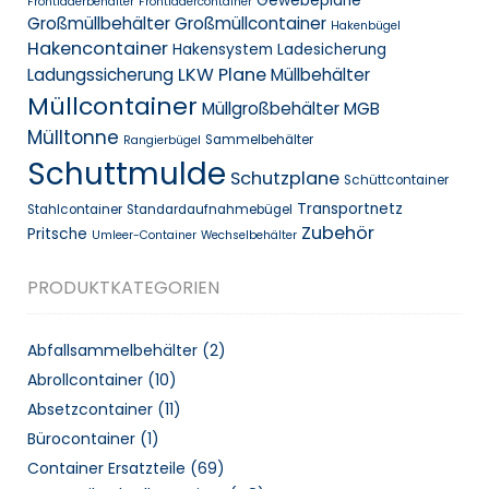
Gewebeplane
Frontladerbehälter
Frontladercontainer
Großmüllbehälter
Großmüllcontainer
Hakenbügel
Hakencontainer
Hakensystem
Ladesicherung
LKW Plane
Ladungssicherung
Müllbehälter
Müllcontainer
Müllgroßbehälter MGB
Mülltonne
Sammelbehälter
Rangierbügel
Schuttmulde
Schutzplane
Schüttcontainer
Transportnetz
Stahlcontainer
Standardaufnahmebügel
Zubehör
Pritsche
Umleer-Container
Wechselbehälter
PRODUKTKATEGORIEN
Abfallsammelbehälter
(2)
Abrollcontainer
(10)
Absetzcontainer
(11)
Bürocontainer
(1)
Container Ersatzteile
(69)