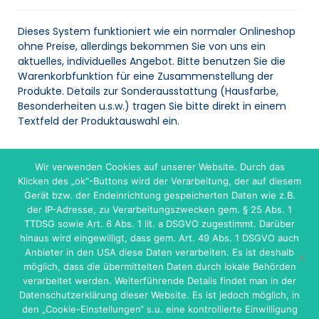
Dieses System funktioniert wie ein normaler Onlineshop
ohne Preise, allerdings bekommen Sie von uns ein
aktuelles, individuelles Angebot. Bitte benutzen Sie die
Warenkorbfunktion für eine Zusammenstellung der
Produkte. Details zur Sonderausstattung (Hausfarbe,
Besonderheiten u.s.w.) tragen Sie bitte direkt in einem
Textfeld der Produktauswahl ein.
Wir verwenden Cookies auf unserer Website. Durch das
WARENKORB
Klicken des „ok“-Buttons wird der Verarbeitung, der auf diesem
Gerät bzw. der Endeinrichtung gespeicherten Daten wie z.B.
Es befinden sich keine Produkte im Warenkorb.
der IP-Adresse, zu Verarbeitungszwecken gem. § 25 Abs. 1
TTDSG sowie Art. 6 Abs. 1 lit. a DSGVO zugestimmt. Darüber
hinaus wird eingewilligt, dass gem. Art. 49 Abs. 1 DSGVO auch
Anbieter in den USA diese Daten verarbeiten. Es ist deshalb
möglich, dass die übermittelten Daten durch lokale Behörden
verarbeitet werden. Weiterführende Details findet man in der
Datenschutzerklärung dieser Website. Es ist jedoch möglich, in
den „Cookie-Einstellungen“ s.u. eine kontrollierte Einwilligung
onlineprojekt.de