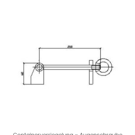
Containerverriegelung – Augenschraube