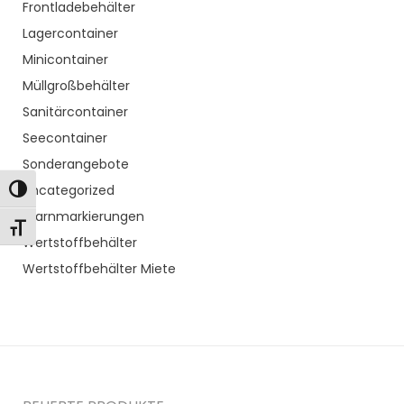
Frontladebehälter
Lagercontainer
Minicontainer
Müllgroßbehälter
Sanitärcontainer
Seecontainer
Sonderangebote
Uncategorized
Toggle High Contrast
Warnmarkierungen
Toggle Font size
Wertstoffbehälter
Wertstoffbehälter Miete