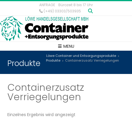
ANFRAGE
Bürozeit 8 bis 17 Uhr
(+49) 03303/503935
MENU
Löwe Container und Entsorgungsprodukte
>
Produkte
Produkte
Containerzusatz Verriegelungen
>
Containerzusatz
Verriegelungen
Einzelnes Ergebnis wird angezeigt