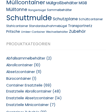
Müllcontainer
Müllgroßbehälter MGB
Mülltonne
Sammelbehälter
Rangierbügel
Schuttmulde
Schutzplane
Schüttcontainer
Transportnetz
Stahlcontainer
Standardaufnahmebügel
Zubehör
Pritsche
Umleer-Container
Wechselbehälter
PRODUKTKATEGORIEN
Abfallsammelbehälter
(2)
Abrollcontainer
(10)
Absetzcontainer
(11)
Bürocontainer
(1)
Container Ersatzteile
(69)
Ersatzteile Abrollcontainer
(48)
Ersatzteile Absetzcontainer
(14)
Ersatzteile Minicontainer
(7)