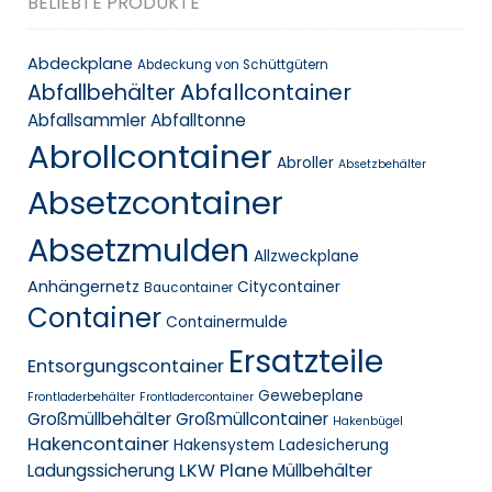
BELIEBTE PRODUKTE
Abdeckplane
Abdeckung von Schüttgütern
Abfallcontainer
Abfallbehälter
Abfallsammler
Abfalltonne
Abrollcontainer
Abroller
Absetzbehälter
Absetzcontainer
Absetzmulden
Allzweckplane
Anhängernetz
Citycontainer
Baucontainer
Container
Containermulde
Ersatzteile
Entsorgungscontainer
Gewebeplane
Frontladerbehälter
Frontladercontainer
Großmüllbehälter
Großmüllcontainer
Hakenbügel
Hakencontainer
Hakensystem
Ladesicherung
LKW Plane
Ladungssicherung
Müllbehälter