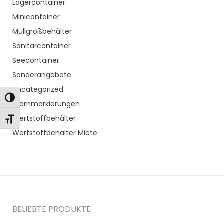
Lagercontainer
Minicontainer
Müllgroßbehälter
Sanitärcontainer
Seecontainer
Sonderangebote
Uncategorized
Toggle High Contrast
Warnmarkierungen
Wertstoffbehälter
Toggle Font size
Wertstoffbehälter Miete
BELIEBTE PRODUKTE