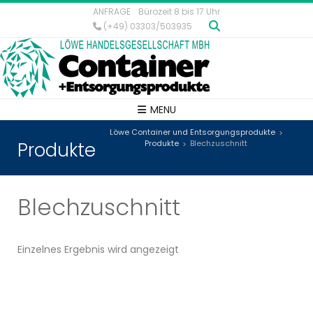
ANFRAGE
Bürozeit 8 bis 17 Uhr
(+49) 03303/503935
MENU
Löwe Container und Entsorgungsprodukte
>
Produkte
Produkte
Blechzuschnitt
>
Blechzuschnitt
Einzelnes Ergebnis wird angezeigt