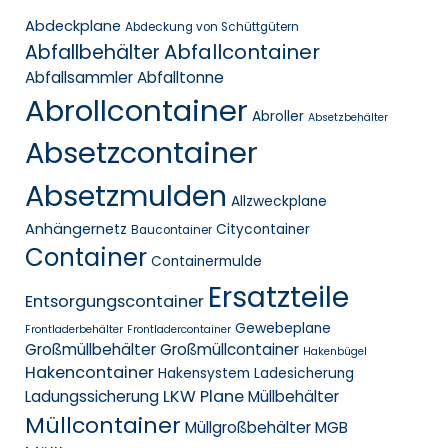
Abdeckplane
Abdeckung von Schüttgütern
Abfallcontainer
Abfallbehälter
Abfallsammler
Abfalltonne
Abrollcontainer
Abroller
Absetzbehälter
Absetzcontainer
Absetzmulden
Allzweckplane
Anhängernetz
Citycontainer
Baucontainer
Container
Containermulde
Ersatzteile
Entsorgungscontainer
Gewebeplane
Frontladerbehälter
Frontladercontainer
Großmüllbehälter
Großmüllcontainer
Hakenbügel
Hakencontainer
Hakensystem
Ladesicherung
LKW Plane
Ladungssicherung
Müllbehälter
Müllcontainer
Müllgroßbehälter MGB