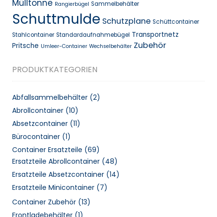
Mülltonne
Sammelbehälter
Rangierbügel
Schuttmulde
Schutzplane
Schüttcontainer
Transportnetz
Stahlcontainer
Standardaufnahmebügel
Zubehör
Pritsche
Umleer-Container
Wechselbehälter
PRODUKTKATEGORIEN
Abfallsammelbehälter
(2)
Abrollcontainer
(10)
Absetzcontainer
(11)
Bürocontainer
(1)
Container Ersatzteile
(69)
Ersatzteile Abrollcontainer
(48)
Ersatzteile Absetzcontainer
(14)
Ersatzteile Minicontainer
(7)
Container Zubehör
(13)
Frontladebehälter
(1)