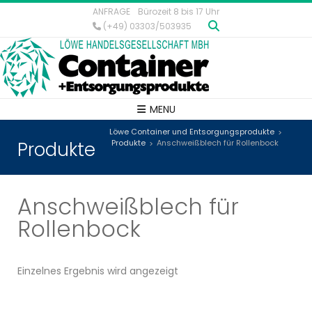
ANFRAGE
Bürozeit 8 bis 17 Uhr
(+49) 03303/503935
MENU
Löwe Container und Entsorgungsprodukte
>
Produkte
Produkte
Anschweißblech für Rollenbock
>
Anschweißblech für
Rollenbock
Einzelnes Ergebnis wird angezeigt