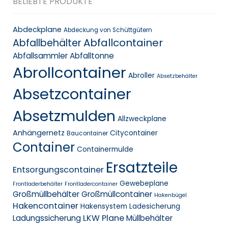
BELIEBTE PRODUKTE
Abdeckplane
Abdeckung von Schüttgütern
Abfallcontainer
Abfallbehälter
Abfallsammler
Abfalltonne
Abrollcontainer
Abroller
Absetzbehälter
Absetzcontainer
Absetzmulden
Allzweckplane
Anhängernetz
Citycontainer
Baucontainer
Container
Containermulde
Ersatzteile
Entsorgungscontainer
Gewebeplane
Frontladerbehälter
Frontladercontainer
Großmüllbehälter
Großmüllcontainer
Hakenbügel
Hakencontainer
Hakensystem
Ladesicherung
LKW Plane
Ladungssicherung
Müllbehälter