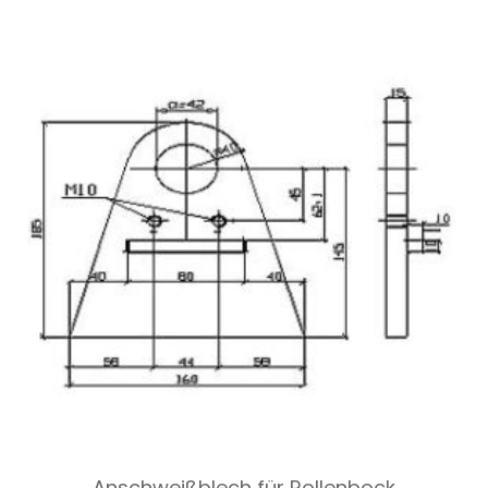
Anschweißblech für Rollenbock