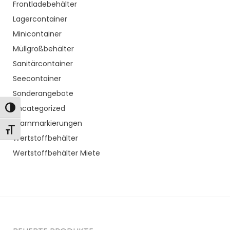
Frontladebehälter
Lagercontainer
Minicontainer
Müllgroßbehälter
Sanitärcontainer
Seecontainer
Sonderangebote
Uncategorized
Toggle High Contrast
Warnmarkierungen
Toggle Font size
Wertstoffbehälter
Wertstoffbehälter Miete