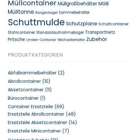
Müllcontainer
Müllgroßbehälter MGB
Mülltonne
Sammelbehälter
Rangierbügel
Schuttmulde
Schutzplane
Schüttcontainer
Transportnetz
Stahlcontainer
Standardaufnahmebügel
Zubehör
Pritsche
Umleer-Container
Wechselbehälter
PRODUKTKATEGORIEN
Abfallsammelbehälter
(2)
Abrollcontainer
(10)
Absetzcontainer
(11)
Bürocontainer
(1)
Container Ersatzteile
(69)
Ersatzteile Abrollcontainer
(48)
Ersatzteile Absetzcontainer
(14)
Ersatzteile Minicontainer
(7)