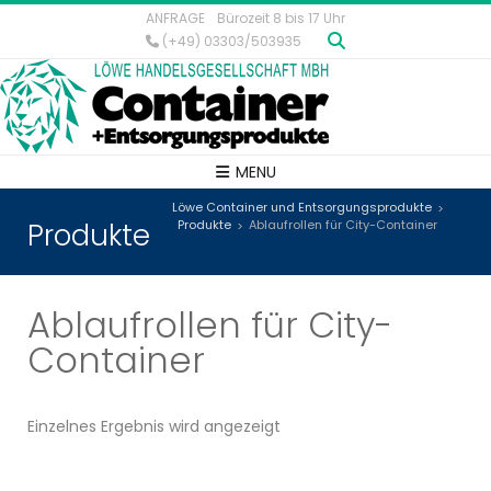
ANFRAGE
Bürozeit 8 bis 17 Uhr
(+49) 03303/503935
MENU
Löwe Container und Entsorgungsprodukte
>
Produkte
Produkte
Ablaufrollen für City-Container
>
Ablaufrollen für City-
Container
Einzelnes Ergebnis wird angezeigt