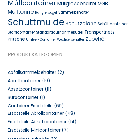
Müllcontainer
Müllgroßbehälter MGB
Mülltonne
Sammelbehälter
Rangierbügel
Schuttmulde
Schutzplane
Schüttcontainer
Transportnetz
Stahlcontainer
Standardaufnahmebügel
Zubehör
Pritsche
Umleer-Container
Wechselbehälter
PRODUKTKATEGORIEN
Abfallsammelbehälter
(2)
Abrollcontainer
(10)
Absetzcontainer
(11)
Bürocontainer
(1)
Container Ersatzteile
(69)
Ersatzteile Abrollcontainer
(48)
Ersatzteile Absetzcontainer
(14)
Ersatzteile Minicontainer
(7)