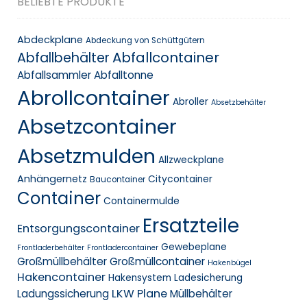
BELIEBTE PRODUKTE
Abdeckplane
Abdeckung von Schüttgütern
Abfallcontainer
Abfallbehälter
Abfallsammler
Abfalltonne
Abrollcontainer
Abroller
Absetzbehälter
Absetzcontainer
Absetzmulden
Allzweckplane
Anhängernetz
Citycontainer
Baucontainer
Container
Containermulde
Ersatzteile
Entsorgungscontainer
Gewebeplane
Frontladerbehälter
Frontladercontainer
Großmüllbehälter
Großmüllcontainer
Hakenbügel
Hakencontainer
Hakensystem
Ladesicherung
LKW Plane
Ladungssicherung
Müllbehälter