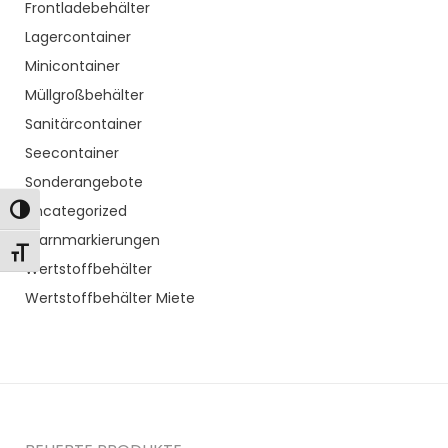
Frontladebehälter
Lagercontainer
Minicontainer
Müllgroßbehälter
Sanitärcontainer
Seecontainer
Sonderangebote
Uncategorized
Toggle High Contrast
Warnmarkierungen
Toggle Font size
Wertstoffbehälter
Wertstoffbehälter Miete