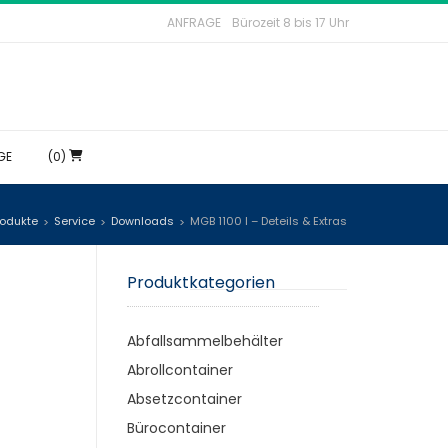
ANFRAGE
Bürozeit 8 bis 17 Uhr
GE
(0)
rodukte
Service
Downloads
MGB 1100 l – Deteils & Extras
>
>
>
Produktkategorien
Abfallsammelbehälter
Abrollcontainer
Absetzcontainer
Bürocontainer