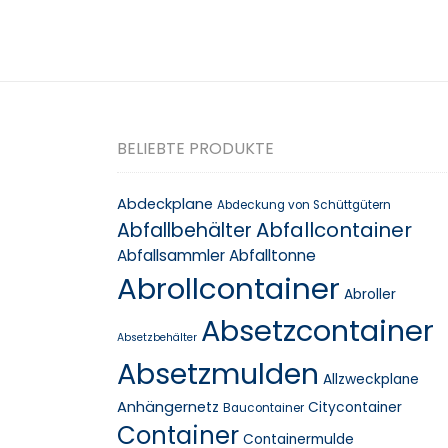
BELIEBTE PRODUKTE
Abdeckplane
Abdeckung von Schüttgütern
Abfallcontainer
Abfallbehälter
Abfallsammler
Abfalltonne
Abrollcontainer
Abroller
Absetzcontainer
Absetzbehälter
Absetzmulden
Allzweckplane
Anhängernetz
Citycontainer
Baucontainer
Container
Containermulde