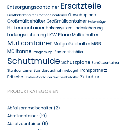
Ersatzteile
Entsorgungscontainer
Gewebeplane
Frontladerbehälter
Frontladercontainer
Großmüllbehälter
Großmüllcontainer
Hakenbügel
Hakencontainer
Hakensystem
Ladesicherung
LKW Plane
Ladungssicherung
Müllbehälter
Müllcontainer
Müllgroßbehälter MGB
Mülltonne
Sammelbehälter
Rangierbügel
Schuttmulde
Schutzplane
Schüttcontainer
Transportnetz
Stahlcontainer
Standardaufnahmebügel
Zubehör
Pritsche
Umleer-Container
Wechselbehälter
PRODUKTKATEGORIEN
Abfallsammelbehälter
(2)
Abrollcontainer
(10)
Absetzcontainer
(11)