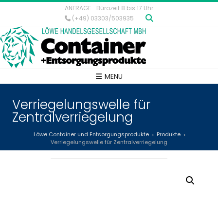
ANFRAGE
Bürozeit 8 bis 17 Uhr
(+49) 03303/503935
MENU
Verriegelungswelle für
Zentralverriegelung
Löwe Container und Entsorgungsprodukte
Produkte
>
>
Verriegelungswelle für Zentralverriegelung