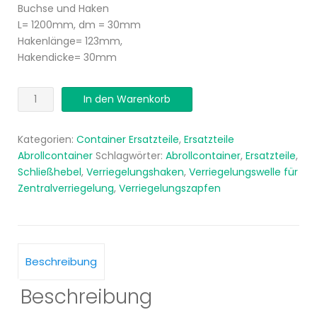
Buchse und Haken
L= 1200mm, dm = 30mm
Hakenlänge= 123mm,
Hakendicke= 30mm
Verriegelungswelle
In den Warenkorb
für
Zentralverriegelung
Kategorien:
Container Ersatzteile
,
Ersatzteile
Menge
Abrollcontainer
Schlagwörter:
Abrollcontainer
,
Ersatzteile
,
Schließhebel
,
Verriegelungshaken
,
Verriegelungswelle für
Zentralverriegelung
,
Verriegelungszapfen
Beschreibung
Beschreibung