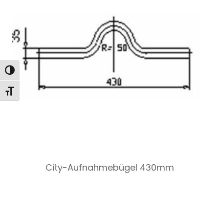
Toggle High Contrast
Toggle Font size
City-Aufnahmebügel 430mm