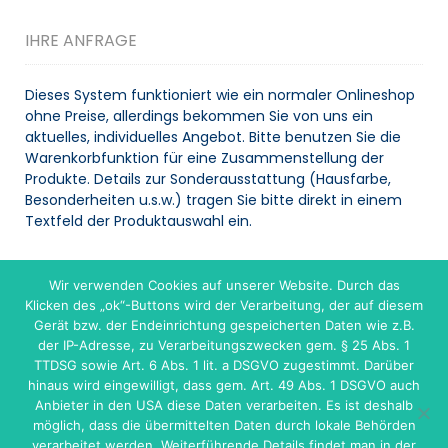
IHRE ANFRAGE
Dieses System funktioniert wie ein normaler Onlineshop
ohne Preise, allerdings bekommen Sie von uns ein
aktuelles, individuelles Angebot. Bitte benutzen Sie die
Warenkorbfunktion für eine Zusammenstellung der
Produkte. Details zur Sonderausstattung (Hausfarbe,
Besonderheiten u.s.w.) tragen Sie bitte direkt in einem
Textfeld der Produktauswahl ein.
Wir verwenden Cookies auf unserer Website. Durch das
WARENKORB
Klicken des „ok“-Buttons wird der Verarbeitung, der auf diesem
Gerät bzw. der Endeinrichtung gespeicherten Daten wie z.B.
Es befinden sich keine Produkte im Warenkorb.
der IP-Adresse, zu Verarbeitungszwecken gem. § 25 Abs. 1
TTDSG sowie Art. 6 Abs. 1 lit. a DSGVO zugestimmt. Darüber
hinaus wird eingewilligt, dass gem. Art. 49 Abs. 1 DSGVO auch
Anbieter in den USA diese Daten verarbeiten. Es ist deshalb
möglich, dass die übermittelten Daten durch lokale Behörden
verarbeitet werden. Weiterführende Details findet man in der