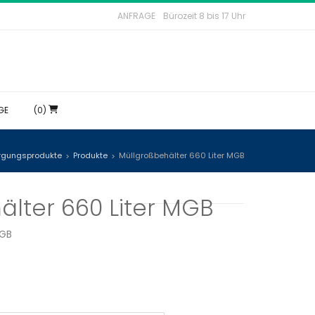
ANFRAGE
Bürozeit 8 bis 17 Uhr
GE
(0)
orgungsprodukte
Produkte
Müllgroßbehälter 660 Liter MGB
>
>
älter 660 Liter MGB
MGB