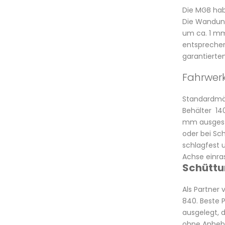
Die MGB hab
Die Wandung
um ca. 1 mm
entsprechen
garantierte
Fahrwer
Standardmäß
Behälter 14
mm ausgesta
oder bei Sch
schlagfest u
Achse einra
Schüttu
Als Partner
840. Beste 
ausgelegt, d
ohne Anhebe