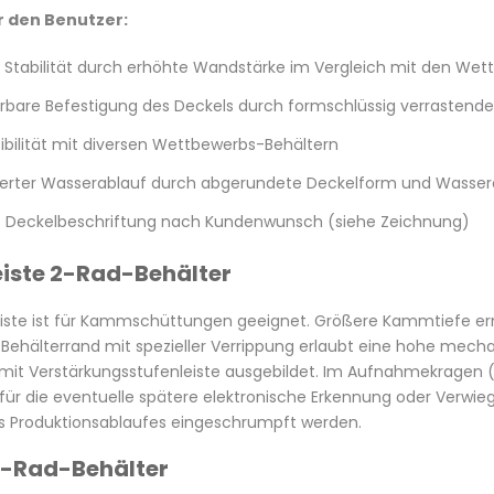
r den Benutzer:
 Stabilität durch erhöhte Wandstärke im Vergleich mit den We
erbare Befestigung des Deckels durch formschlüssig verrastende
bilität mit diversen Wettbewerbs-Behältern
erter Wasserablauf durch abgerundete Deckelform und Wasser
e Deckelbeschriftung nach Kundenwunsch (siehe Zeichnung)
ste 2-Rad-Behälter
ste ist für Kammschüttungen geeignet. Größere Kammtiefe er
 Behälterrand mit spezieller Verrippung erlaubt eine hohe mech
mit Verstärkungsstufenleiste ausgebildet. Im Aufnahmekragen (
 für die eventuelle spätere elektronische Erkennung oder Verw
 Produktionsablaufes eingeschrumpft werden.
-Rad-Behälter