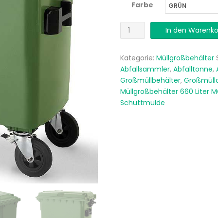
Farbe
Müllgroßbehälter
In den Warenko
660
Liter
Kategorie:
Müllgroßbehälter
Abfallsammler
,
Abfalltonne
,
MGB
Großmüllbehälter
,
Großmüll
Menge
Müllgroßbehälter 660 Liter 
Schuttmulde