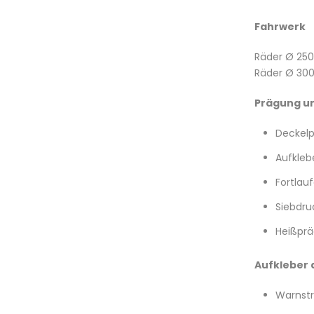
Fahrwerk
Räder Ø 25
Räder Ø 3
Prägung u
Deckelp
Aufkleb
Fortlau
Siebdru
Heißprä
Aufkleber
Warnstre