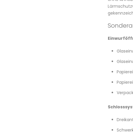
Lärmschutzv
gekennzeich
Sondera
Einwurföf
Glasein
Glasein
Papierei
Papiere
Verpack
Schlosssy
Dreikan
Schwerk