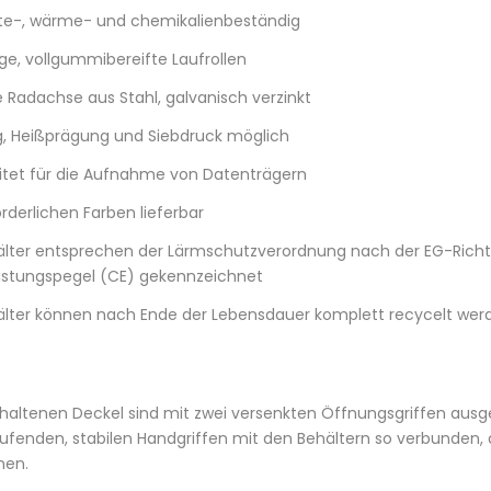
lte-, wärme- und chemikalienbeständig
ige, vollgummibereifte Laufrollen
 Radachse aus Stahl, galvanisch verzinkt
, Heißprägung und Siebdruck möglich
itet für die Aufnahme von Datenträgern
orderlichen Farben lieferbar
älter entsprechen der Lärmschutzverordnung nach der EG-Richtl
eistungspegel (CE) gekennzeichnet
älter können nach Ende der Lebensdauer komplett recycelt wer
haltenen Deckel sind mit zwei versenkten Öffnungsgriffen ausge
ufenden, stabilen Handgriffen mit den Behältern so verbunden, d
nen.