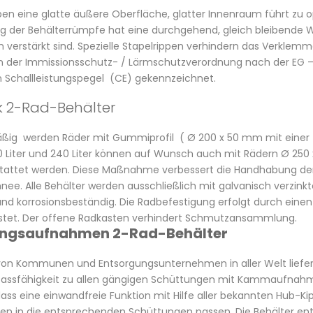
en eine glatte äußere Oberfläche, glatter Innenraum führt zu o
 der Behälterrümpfe hat eine durchgehend, gleich bleibende W
 verstärkt sind. Spezielle Stapelrippen verhindern das Verklemm
 der Immissionsschutz- / Lärmschutzverordnung nach der EG – R
n Schallleistungspegel (CE) gekennzeichnet.
k 2-Rad-Behälter
ig werden Räder mit Gummiprofil ( Ø 200 x 50 mm mit einer Tra
0 Liter und 240 Liter können auf Wunsch auch mit Rädern Ø 250 x
ttet werden. Diese Maßnahme verbessert die Handhabung der 
nee. Alle Behälter werden ausschließlich mit galvanisch verzink
nd korrosionsbeständig. Die Radbefestigung erfolgt durch einen f
stet. Der offene Radkasten verhindert Schmutzansammlung.
ngsaufnahmen 2-Rad-Behälter
 von Kommunen und Entsorgungsunternehmen in aller Welt lief
Passfähigkeit zu allen gängigen Schüttungen mit Kammaufnahm
ass eine einwandfreie Funktion mit Hilfe aller bekannten Hub-Ki
n in die entsprechenden Schüttungen passen. Die Behälter en