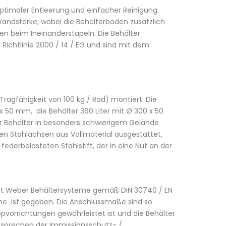
ptimaler Entleerung und einfacher Reinigung.
andstärke, wobei die Behälterböden zusätzlich
en beim Ineinanderstapeln. Die Behälter
ichtlinie 2000 / 14 / EG und sind mit dem
gfähigkeit von 100 kg / Rad) montiert. Die
 50 mm, die Behälter 360 Liter mit Ø 300 x 50
Behälter in besonders schwierigem Gelände
ten Stahlachsen aus Vollmaterial ausgestattet,
ederbelasteten Stahlstift, der in eine Nut an der
ert Weber Behältersysteme gemäß DIN 30740 / EN
e ist gegeben. Die Anschlussmaße sind so
ppvorrichtungen gewährleistet ist und die Behälter
tsprechen der Immissionsschutz- /