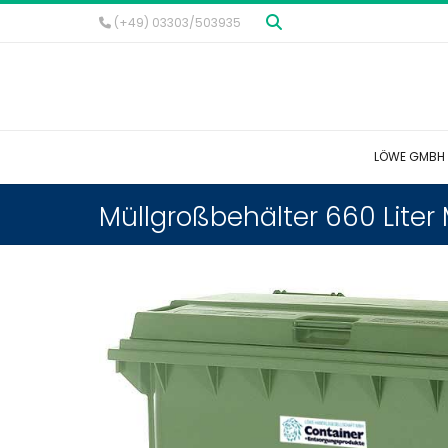
(+49) 03303/503935
LÖWE GMBH
Müllgroßbehälter 660 Liter