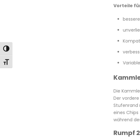
Vorteile fü
bessere
unverli
Kompati
Toggle High Contrast
verbess
Toggle Font size
Variabl
Kammlei
Die Kammlei
Der vordere
Stufenrand 
eines Chips
während des
Rumpf 2