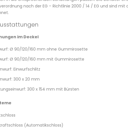
erordnung nach der EG – Richtlinie 2000 / 14 / EG und sind mit
net.
usstattungen
fnungen im Deckel
wurf: Ø 90/120/160 mm ohne Gummirosette
wurf: Ø 90/120/160 mm mit Gummirosette
nwurf: Einwurfschlitz
inwurf: 300 x 20 mm
ungseinwurf: 300 x 154 mm mit Bürsten
steme
tschloss
raftschloss (Automatikschloss)