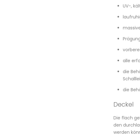
UV-, kä
laufruh
massive
Prägung
vorbere
alle erf
die Beh
Schalll
die Beh
Deckel
Die flach ge
den durchla
werden kön