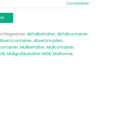
Zurücksetzen
rb
Schlagwörter:
Abfallbehälter
,
Abfallcontainer
,
Absetzcontainer
,
Absetzmulden
,
container
,
Müllbehälter
,
Müllcontainer
,
MGB
,
Müllgroßbehälter MGB
,
Mülltonne
,