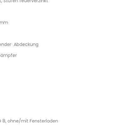
, Stufen feuerverzinkt
5 mm
fender Abdeckung
ldämpfer
G 8, ohne/mit Fensterladen