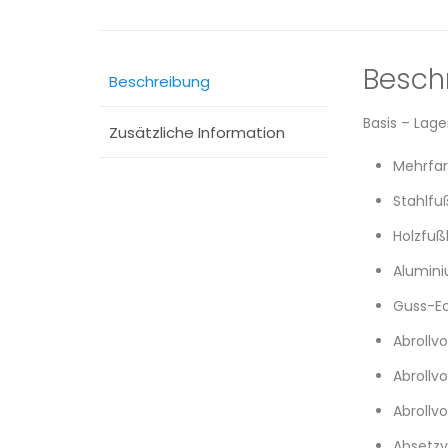
Besch
Beschreibung
Basis – Lag
Zusätzliche Information
Mehrfar
Stahlf
Holzfu
Alumin
Guss-Ec
Abrollv
Abrollv
Abrollv
Absetzv