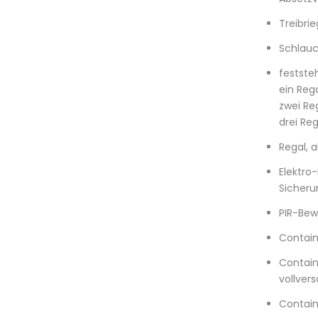
Treibri
Schlauc
festste
ein Reg
zwei Re
drei Re
Regal, 
Elektro-
Sicheru
PIR-Bew
Contain
Contain
vollve
Contain