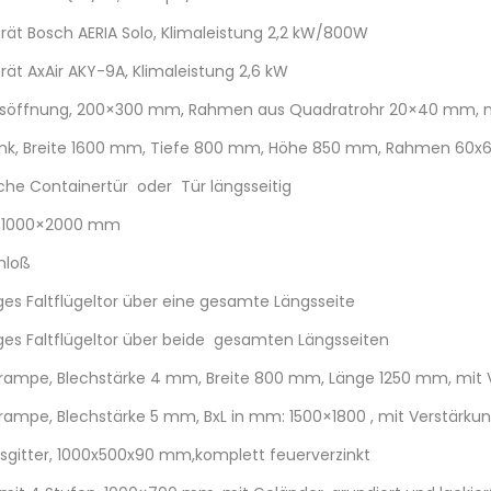
rät Bosch AERIA Solo, Klimaleistung 2,2 kW/800W
rät AxAir AKY-9A, Klimaleistung 2,6 kW
söffnung, 200×300 mm, Rahmen aus Quadratrohr 20×40 mm, mit
nk, Breite 1600 mm, Tiefe 800 mm, Höhe 850 mm, Rahmen 60x
iche Containertür oder Tür längsseitig
, 1000×2000 mm
hloß
iges Faltflügeltor über eine gesamte Längsseite
liges Faltflügeltor über beide gesamten Längsseiten
rampe, Blechstärke 4 mm, Breite 800 mm, Länge 1250 mm, mit 
rampe, Blechstärke 5 mm, BxL in mm: 1500×1800 , mit Verstärku
sgitter, 1000x500x90 mm,komplett feuerverzinkt