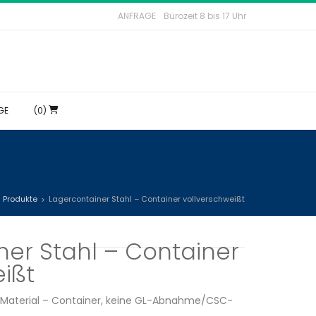
ANFRAGE
Bürozeit 8 bis 17 Uhr
GE
(0)
Produkte
Lagercontainer Stahl – Container vollverschweißt
>
>
ner Stahl – Container
ißt
. Material – Container, keine GL-Abnahme/CSC-