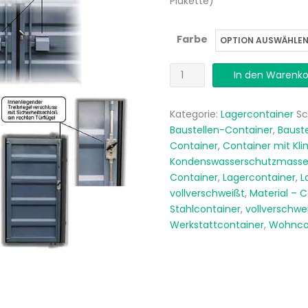
Plakette)
Farbe
Lagercontainer
In den Warenko
Stahl
-
Kategorie:
Lagercontainer
Sc
Baustellen-Container
,
Bauste
Container
Container
,
Container mit Kli
vollverschweißt
Kondenswasserschutzmass
Menge
Container
,
Lagercontainer
,
L
vollverschweißt
,
Material – 
Stahlcontainer
,
vollverschwe
Werkstattcontainer
,
Wohnco