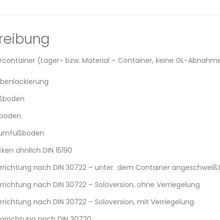
reibung
ercontainer (Lager- bzw. Material – Container, keine GL-Abnah
benlackierung
ußboden
ßboden
iumfußboden
ken ähnlich DIN 15190
orrichtung nach DIN 30722 – unter dem Container angeschweiß
orrichtung nach DIN 30722 – Soloversion, ohne Verriegelung
orrichtung nach DIN 30722 – Soloversion, mit Verriegelung
orrichtung nach DIN 30720