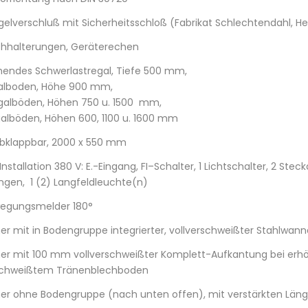
egelverschluß mit Sicherheitsschloß (Fabrikat Schlechtendahl, He
hhalterungen, Geräterechen
hendes Schwerlastregal, Tiefe 500 mm,
alboden, Höhe 900 mm,
galböden, Höhen 750 u. 1500 mm,
galböden, Höhen 600, 1100 u. 1600 mm
abklappbar, 2000 x 550 mm
Installation 380 V: E.-Eingang, FI–Schalter, 1 Lichtschalter, 2 Stec
ngen, 1 (2) Langfeldleuchte(n)
egungsmelder 180°
er mit in Bodengruppe integrierter, vollverschweißter Stahlwann
er mit 100 mm vollverschweißter Komplett-Aufkantung bei erh
rschweißtem Tränenblechboden
er ohne Bodengruppe (nach unten offen), mit verstärkten Län