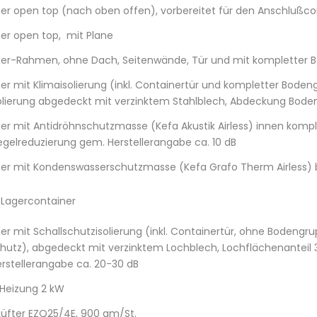
er open top (nach oben offen), vorbereitet für den Anschlußco
er open top, mit Plane
er-Rahmen, ohne Dach, Seitenwände, Tür und mit kompletter 
er mit Klimaisolierung (inkl. Containertür und kompletter Boden
olierung abgedeckt mit verzinktem Stahlblech, Abdeckung Bod
er mit Antidröhnschutzmasse (Kefa Akustik Airless) innen komp
egelreduzierung gem. Herstellerangabe ca. 10 dB
er mit Kondenswasserschutzmasse (Kefa Grafo Therm Airless) 
 Lagercontainer
er mit Schallschutzisolierung (inkl. Containertür, ohne Bodeng
chutz), abgedeckt mit verzinktem Lochblech, Lochflächenanteil 
rstellerangabe ca. 20-30 dB
-Heizung 2 kW
üfter EZQ25/4E, 900 qm/St.