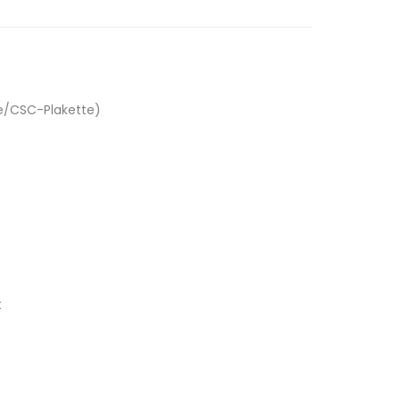
me/CSC-Plakette)
t