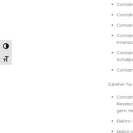
Contain
Contain
Contain
Contain
Innenis
Toggle High Contrast
Contain
Toggle Font size
Schallp
Contain
Zubehör für
Contain
Riesels
gem. He
Elektro
Maico-L