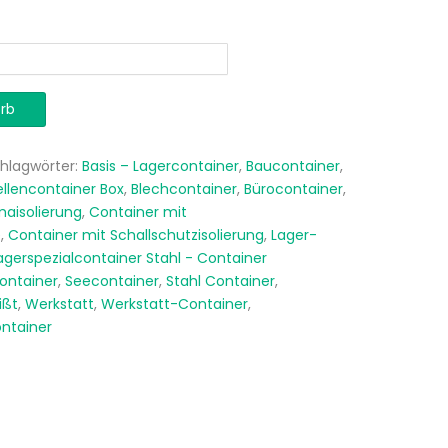
rb
hlagwörter:
Basis – Lagercontainer
,
Baucontainer
,
llencontainer Box
,
Blechcontainer
,
Bürocontainer
,
maisolierung
,
Container mit
e
,
Container mit Schallschutzisolierung
,
Lager-
agerspezialcontainer Stahl - Container
Container
,
Seecontainer
,
Stahl Container
,
ißt
,
Werkstatt
,
Werkstatt-Container
,
ntainer