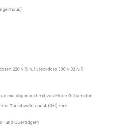
iligenhaus)
kdosen 220 V 16 A, 1 Steckdose 380 V 32 A, 5
e, diese abgedeckt mit verzinkten Gitterrosten
öhter Türschwelle und 4 (3+1) mm
gs- und Querträgern