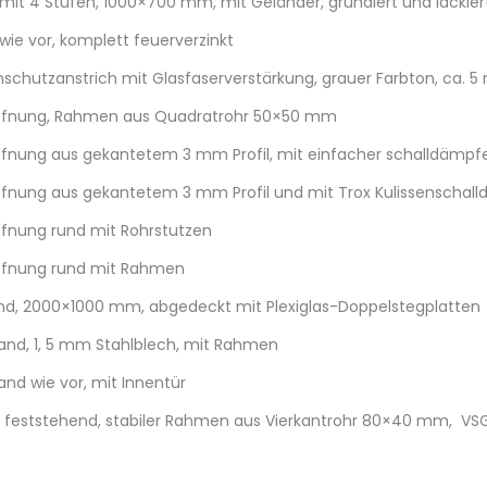
mit 4 Stufen, 1000×700 mm, mit Geländer, grundiert und lackiert
wie vor, komplett feuerverzinkt
schutzanstrich mit Glasfaserverstärkung, grauer Farbton, ca. 
fnung, Rahmen aus Quadratrohr 50×50 mm
nung aus gekantetem 3 mm Profil, mit einfacher schalldämp
nung aus gekantetem 3 mm Profil und mit Trox Kulissenschal
nung rund mit Rohrstutzen
fnung rund mit Rahmen
nd, 2000×1000 mm, abgedeckt mit Plexiglas-Doppelstegplatten
nd, 1, 5 mm Stahlblech, mit Rahmen
nd wie vor, mit Innentür
, feststehend, stabiler Rahmen aus Vierkantrohr 80×40 mm, VS