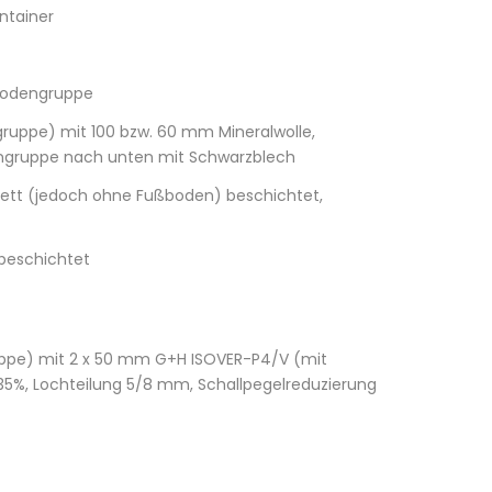
ntainer
Bodengruppe
gruppe) mit 100 bzw. 60 mm Mineralwolle,
engruppe nach unten mit Schwarzblech
lett (jedoch ohne Fußboden) beschichtet,
beschichtet
ruppe) mit 2 x 50 mm G+H ISOVER-P4/V (mit
35%, Lochteilung 5/8 mm, Schallpegelreduzierung