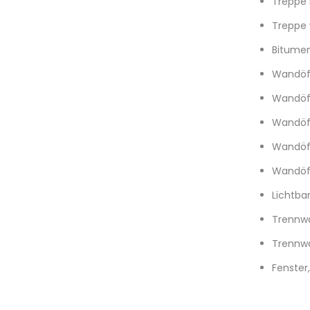
Treppe 
Treppe 
Bitumen
Wandöf
Wandöff
Wandöff
Wandöff
Wandöf
Lichtba
Trennwa
Trennwa
Fenster