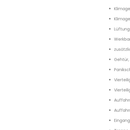
Klimage
Klimage
Lüftung
Werkba
zusätzl
Gehtür
Paniksc
Vierteil
Viertei
Auffahr
Auffahr
Eingang