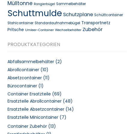
Mülltonne
Sammelbehälter
Rangierbügel
Schuttmulde
Schutzplane
Schüttcontainer
Transportnetz
Stahlcontainer
Standardaufnahmebügel
Zubehör
Pritsche
Umleer-Container
Wechselbehälter
PRODUKTKATEGORIEN
Abfallsammelbehälter
(2)
Abrollcontainer
(10)
Absetzcontainer
(11)
Bürocontainer
(1)
Container Ersatzteile
(69)
Ersatzteile Abrollcontainer
(48)
Ersatzteile Absetzcontainer
(14)
Ersatzteile Minicontainer
(7)
Container Zubehör
(13)