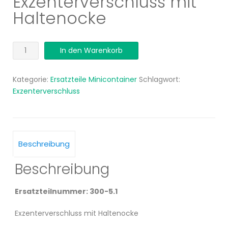
Exzenterverschluss mit
Haltenocke
Exzenterverschluss
In den Warenkorb
mit
Haltenocke
Kategorie:
Ersatzteile Minicontainer
Schlagwort:
Menge
Exzenterverschluss
Beschreibung
Beschreibung
Ersatzteilnummer: 300-5.1
Exzenterverschluss mit Haltenocke