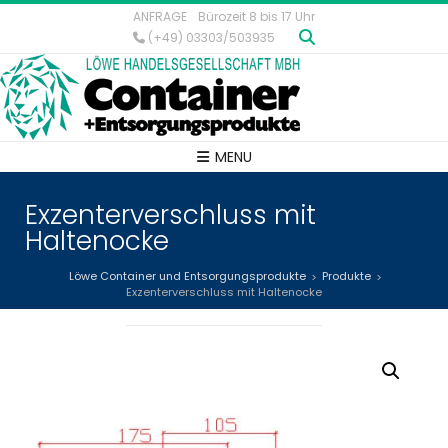
ANFRAGE
Bürozeit 8 bis 17 Uhr
(+49) 03303/503935
MENU
Exzenterverschluss mit
Haltenocke
Löwe Container und Entsorgungsprodukte
Produkte
>
>
Exzenterverschluss mit Haltenocke