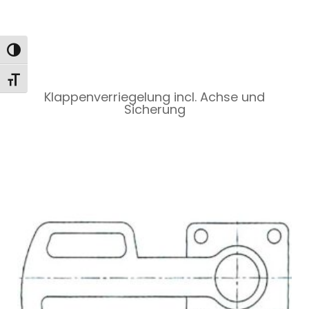
Toggle High Contrast
Toggle Font size
Klappenverriegelung incl. Achse und
Sicherung