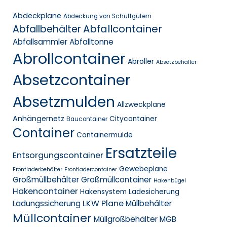
Abdeckplane
Abdeckung von Schüttgütern
Abfallcontainer
Abfallbehälter
Abfallsammler
Abfalltonne
Abrollcontainer
Abroller
Absetzbehälter
Absetzcontainer
Absetzmulden
Allzweckplane
Anhängernetz
Citycontainer
Baucontainer
Container
Containermulde
Ersatzteile
Entsorgungscontainer
Gewebeplane
Frontladerbehälter
Frontladercontainer
Großmüllbehälter
Großmüllcontainer
Hakenbügel
Hakencontainer
Hakensystem
Ladesicherung
LKW Plane
Ladungssicherung
Müllbehälter
Müllcontainer
Müllgroßbehälter MGB