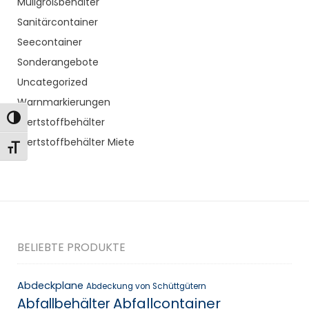
Müllgroßbehälter
Sanitärcontainer
Seecontainer
Sonderangebote
Uncategorized
Warnmarkierungen
Toggle High Contrast
Wertstoffbehälter
Wertstoffbehälter Miete
Toggle Font size
BELIEBTE PRODUKTE
Abdeckplane
Abdeckung von Schüttgütern
Abfallcontainer
Abfallbehälter