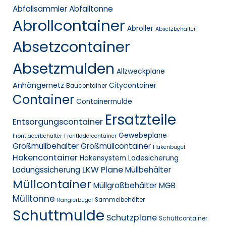
Abfallsammler
Abfalltonne
Abrollcontainer
Abroller
Absetzbehälter
Absetzcontainer
Absetzmulden
Allzweckplane
Anhängernetz
Citycontainer
Baucontainer
Container
Containermulde
Ersatzteile
Entsorgungscontainer
Gewebeplane
Frontladerbehälter
Frontladercontainer
Großmüllbehälter
Großmüllcontainer
Hakenbügel
Hakencontainer
Hakensystem
Ladesicherung
LKW Plane
Ladungssicherung
Müllbehälter
Müllcontainer
Müllgroßbehälter MGB
Mülltonne
Sammelbehälter
Rangierbügel
Schuttmulde
Schutzplane
Schüttcontainer