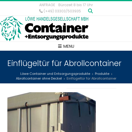
ANFRAGE
Bürozeit 8 bis 17 Uhr
(+49) 03303/503935
MENU
Einflügeltür für Abrollcontainer
Löwe Container und Entsorgungsprodukte
Produkte
>
>
Abrollcontainer ohne Deckel
Einflügeltür für Abrollcontainer
>