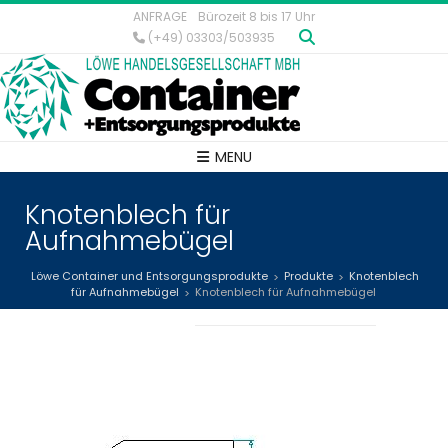
ANFRAGE
Bürozeit 8 bis 17 Uhr
(+49) 03303/503935
MENU
Knotenblech für
Aufnahmebügel
Löwe Container und Entsorgungsprodukte
Produkte
Knotenblech
>
>
für Aufnahmebügel
Knotenblech für Aufnahmebügel
>