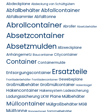
Abdeckplane
Abdeckung von Schüttgütern
Abfallcontainer
Abfallbehälter
Abfallsammler
Abfalltonne
Abrollcontainer
Abroller
Absetzbehälter
Absetzcontainer
Absetzmulden
Allzweckplane
Anhängernetz
Citycontainer
Baucontainer
Container
Containermulde
Ersatzteile
Entsorgungscontainer
Gewebeplane
Frontladerbehälter
Frontladercontainer
Großmüllbehälter
Großmüllcontainer
Hakenbügel
Hakencontainer
Hakensystem
Ladesicherung
LKW Plane
Ladungssicherung
Müllbehälter
Müllcontainer
Müllgroßbehälter MGB
Mülltonne
Sammelbehälter
Rangierbügel