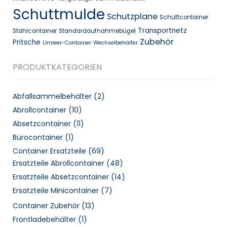
Schuttmulde
Schutzplane
Schüttcontainer
Transportnetz
Stahlcontainer
Standardaufnahmebügel
Zubehör
Pritsche
Umleer-Container
Wechselbehälter
PRODUKTKATEGORIEN
Abfallsammelbehälter
(2)
Abrollcontainer
(10)
Absetzcontainer
(11)
Bürocontainer
(1)
Container Ersatzteile
(69)
Ersatzteile Abrollcontainer
(48)
Ersatzteile Absetzcontainer
(14)
Ersatzteile Minicontainer
(7)
Container Zubehör
(13)
Frontladebehälter
(1)