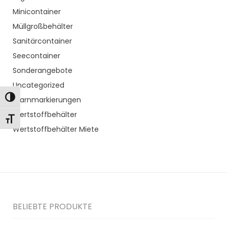
Minicontainer
Müllgroßbehälter
Sanitärcontainer
Seecontainer
Sonderangebote
Uncategorized
Toggle High Contrast
Warnmarkierungen
Wertstoffbehälter
Toggle Font size
Wertstoffbehälter Miete
BELIEBTE PRODUKTE