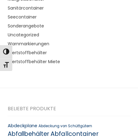
Sanitärcontainer
Seecontainer
Sonderangebote
Uncategorized
Warnmarkierungen
Toggle High Contrast
Wertstoffbehälter
Wertstoffbehälter Miete
Toggle Font size
BELIEBTE PRODUKTE
Abdeckplane
Abdeckung von Schüttgütern
Abfallcontainer
Abfallbehälter