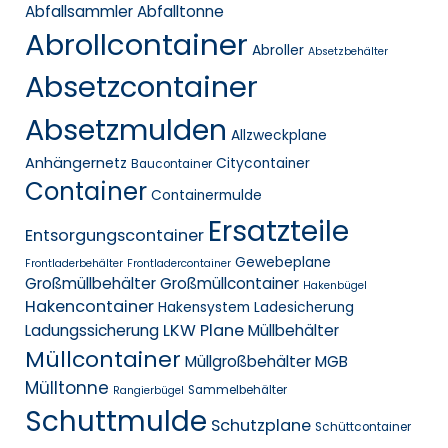
Abfallsammler
Abfalltonne
Abrollcontainer
Abroller
Absetzbehälter
Absetzcontainer
Absetzmulden
Allzweckplane
Anhängernetz
Citycontainer
Baucontainer
Container
Containermulde
Ersatzteile
Entsorgungscontainer
Gewebeplane
Frontladerbehälter
Frontladercontainer
Großmüllbehälter
Großmüllcontainer
Hakenbügel
Hakencontainer
Hakensystem
Ladesicherung
LKW Plane
Ladungssicherung
Müllbehälter
Müllcontainer
Müllgroßbehälter MGB
Mülltonne
Sammelbehälter
Rangierbügel
Schuttmulde
Schutzplane
Schüttcontainer