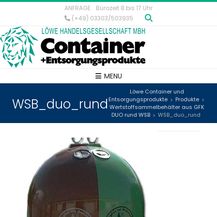
ANFRAGE
Bürozeit 8 bis 17 Uhr
(+49) 03303/503935
MENU
Löwe Container und
WSB_duo_rund
Entsorgungsprodukte
Produkte
>
>
Wertstoffsammelbehälter aus GFK
DUO rund WSB
WSB_duo_rund
>