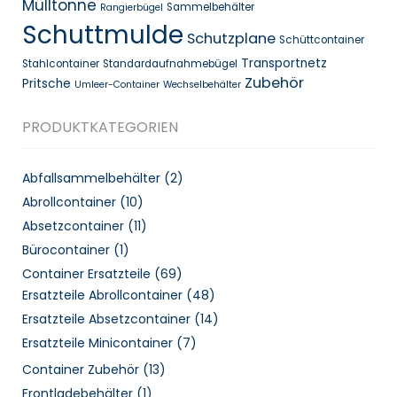
Mülltonne
Sammelbehälter
Rangierbügel
Schuttmulde
Schutzplane
Schüttcontainer
Transportnetz
Stahlcontainer
Standardaufnahmebügel
Zubehör
Pritsche
Umleer-Container
Wechselbehälter
PRODUKTKATEGORIEN
Abfallsammelbehälter
(2)
Abrollcontainer
(10)
Absetzcontainer
(11)
Bürocontainer
(1)
Container Ersatzteile
(69)
Ersatzteile Abrollcontainer
(48)
Ersatzteile Absetzcontainer
(14)
Ersatzteile Minicontainer
(7)
Container Zubehör
(13)
Frontladebehälter
(1)