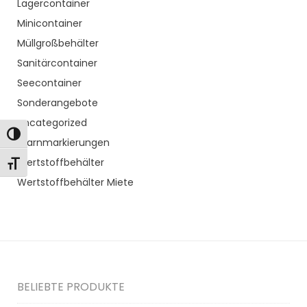
Lagercontainer
Minicontainer
Müllgroßbehälter
Sanitärcontainer
Seecontainer
Sonderangebote
Uncategorized
Toggle High Contrast
Warnmarkierungen
Wertstoffbehälter
Toggle Font size
Wertstoffbehälter Miete
BELIEBTE PRODUKTE