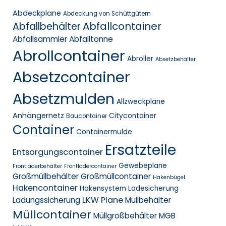
Abdeckplane
Abdeckung von Schüttgütern
Abfallcontainer
Abfallbehälter
Abfallsammler
Abfalltonne
Abrollcontainer
Abroller
Absetzbehälter
Absetzcontainer
Absetzmulden
Allzweckplane
Anhängernetz
Citycontainer
Baucontainer
Container
Containermulde
Ersatzteile
Entsorgungscontainer
Gewebeplane
Frontladerbehälter
Frontladercontainer
Großmüllbehälter
Großmüllcontainer
Hakenbügel
Hakencontainer
Hakensystem
Ladesicherung
LKW Plane
Ladungssicherung
Müllbehälter
Müllcontainer
Müllgroßbehälter MGB