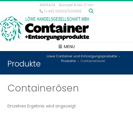
ANFRAGE
Bürozeit 8 bis 17 Uhr
(+49) 03303/503935
MENU
Löwe Container und Entsorgungsprodukte
>
Produkte
Produkte
Containerösen
>
Containerösen
Einzelnes Ergebnis wird angezeigt